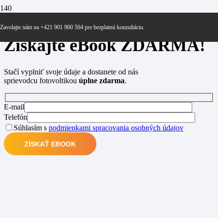
Zaujíma vás problematika fotovoltiky?
Zavolajte nám na +421 901 900 504 pre bezplatnú konzultáciu.
Získajte eBook
ZDARMA!
Stačí vyplniť svoje údaje a dostanete od nás
sprievodcu fotovoltikou
úplne zdarma
.
E-mail
Telefón
Súhlasím s
podmienkami spracovania osobných údajov