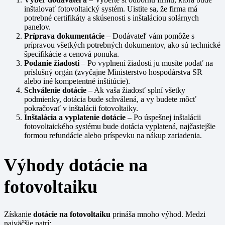
inštalovať fotovoltaický systém. Uistite sa, že firma má
potrebné certifikáty a skúsenosti s inštaláciou solárnych
panelov.
Príprava dokumentácie
– Dodávateľ vám pomôže s
prípravou všetkých potrebných dokumentov, ako sú technické
špecifikácie a cenová ponuka.
Podanie žiadosti
– Po vyplnení žiadosti ju musíte podať na
príslušný orgán (zvyčajne Ministerstvo hospodárstva SR
alebo iné kompetentné inštitúcie).
Schválenie dotácie
– Ak vaša žiadosť splní všetky
podmienky, dotácia bude schválená, a vy budete môcť
pokračovať v inštalácii fotovoltaiky.
Inštalácia a vyplatenie dotácie
– Po úspešnej inštalácii
fotovoltaického systému bude dotácia vyplatená, najčastejšie
formou refundácie alebo príspevku na nákup zariadenia.
Výhody dotácie na
fotovoltaiku
Získanie
dotácie na fotovoltaiku
prináša mnoho výhod. Medzi
najväčšie patrí: