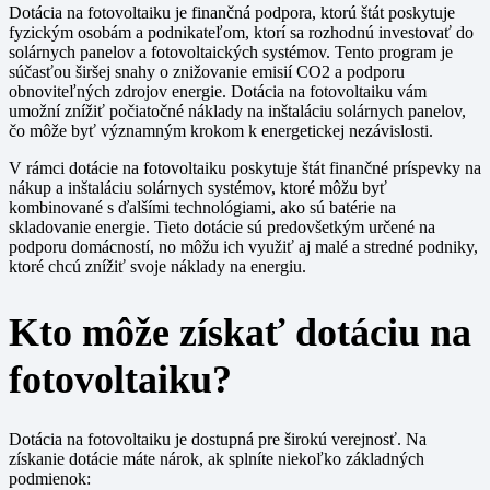
Dotácia na fotovoltaiku je finančná podpora, ktorú štát poskytuje
fyzickým osobám a podnikateľom, ktorí sa rozhodnú investovať do
solárnych panelov a fotovoltaických systémov. Tento program je
súčasťou širšej snahy o znižovanie emisií CO2 a podporu
obnoviteľných zdrojov energie. Dotácia na fotovoltaiku vám
umožní znížiť počiatočné náklady na inštaláciu solárnych panelov,
čo môže byť významným krokom k energetickej nezávislosti.
V rámci dotácie na fotovoltaiku poskytuje štát finančné príspevky na
nákup a inštaláciu solárnych systémov, ktoré môžu byť
kombinované s ďalšími technológiami, ako sú batérie na
skladovanie energie. Tieto dotácie sú predovšetkým určené na
podporu domácností, no môžu ich využiť aj malé a stredné podniky,
ktoré chcú znížiť svoje náklady na energiu.
Kto môže získať dotáciu na
fotovoltaiku?
Dotácia na fotovoltaiku je dostupná pre širokú verejnosť. Na
získanie dotácie máte nárok, ak splníte niekoľko základných
podmienok: