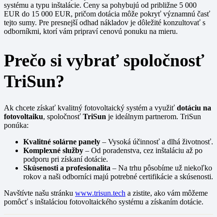
systému a typu inštalácie. Ceny sa pohybujú od približne 5 000
EUR do 15 000 EUR, pričom dotácia môže pokryť významnú časť
tejto sumy. Pre presnejší odhad nákladov je dôležité konzultovať s
odborníkmi, ktorí vám pripraví cenovú ponuku na mieru.
Prečo si vybrať spoločnosť
TriSun?
Ak chcete získať kvalitný fotovoltaický systém a využiť
dotáciu na
fotovoltaiku
, spoločnosť
TriSun
je ideálnym partnerom. TriSun
ponúka:
Kvalitné solárne panely
– Vysoká účinnosť a dlhá životnosť.
Komplexné služby
– Od poradenstva, cez inštaláciu až po
podporu pri získaní dotácie.
Skúsenosti a profesionalita
– Na trhu pôsobíme už niekoľko
rokov a naši odborníci majú potrebné certifikácie a skúsenosti.
Navštívte našu stránku
www.trisun.tech
a zistite, ako vám môžeme
pomôcť s inštaláciou fotovoltaického systému a získaním dotácie.