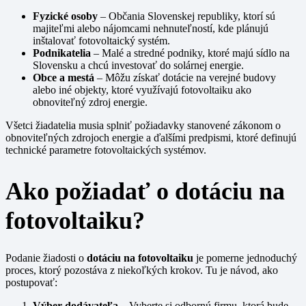
Fyzické osoby
– Občania Slovenskej republiky, ktorí sú
majiteľmi alebo nájomcami nehnuteľností, kde plánujú
inštalovať fotovoltaický systém.
Podnikatelia
– Malé a stredné podniky, ktoré majú sídlo na
Slovensku a chcú investovať do solárnej energie.
Obce a mestá
– Môžu získať dotácie na verejné budovy
alebo iné objekty, ktoré využívajú fotovoltaiku ako
obnoviteľný zdroj energie.
Všetci žiadatelia musia splniť požiadavky stanovené zákonom o
obnoviteľných zdrojoch energie a ďalšími predpismi, ktoré definujú
technické parametre fotovoltaických systémov.
Ako požiadať o dotáciu na
fotovoltaiku?
Podanie žiadosti o
dotáciu na fotovoltaiku
je pomerne jednoduchý
proces, ktorý pozostáva z niekoľkých krokov. Tu je návod, ako
postupovať:
Výber dodávateľa
– Vyberte si odbornú firmu, ktorá bude