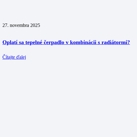
27. novembra 2025
Oplatí sa tepelné čerpadlo v kombinácii s radiátormi?
Čítajte ďalej