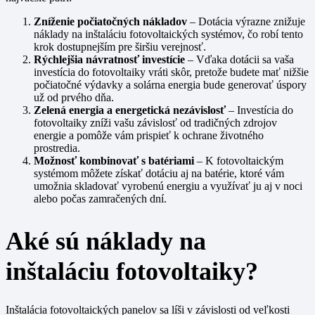
Zníženie počiatočných nákladov
– Dotácia výrazne znižuje
náklady na inštaláciu fotovoltaických systémov, čo robí tento
krok dostupnejším pre širšiu verejnosť.
Rýchlejšia návratnosť investície
– Vďaka dotácii sa vaša
investícia do fotovoltaiky vráti skôr, pretože budete mať nižšie
počiatočné výdavky a solárna energia bude generovať úspory
už od prvého dňa.
Zelená energia a energetická nezávislosť
– Investícia do
fotovoltaiky zníži vašu závislosť od tradičných zdrojov
energie a pomôže vám prispieť k ochrane životného
prostredia.
Možnosť kombinovať s batériami
– K fotovoltaickým
systémom môžete získať dotáciu aj na batérie, ktoré vám
umožnia skladovať vyrobenú energiu a využívať ju aj v noci
alebo počas zamračených dní.
Aké sú náklady na
inštaláciu fotovoltaiky?
Inštalácia fotovoltaických panelov sa líši v závislosti od veľkosti