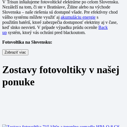
V Trisun inštalujeme fotovoltické elektrárne po celom Slovensku.
Nezáleží na tom, či ste v Bratislave, Žiline alebo na východe
Slovenska – naše riešenia sú dostupné všade. Pre efektívny chod
vášho systému môžete využiť aj
akumuláciu energie
s
použitím batérií, ktoré zabezpečia dostupnosť elektriny aj v čase,
keď slnko nesvieti. V prípade výpadku prúdu oceníte
Back
up
systém, ktorý vás ochráni pred blackoutom.
Fotovoltika na Slovensku:
Zobraziť viac
Zostavy fotovoltiky v našej
ponuke