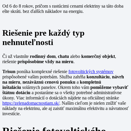
Od 6 do 8 rokov, pričom s rastúcimi cenami elektriny sa táto doba
ešte skráti. bez ďalších nákladov na energiu.
Riešenie pre každý typ
nehnuteľnosti
Či už vlastníte
rodinný dom
,
chatu
alebo
komerčný objekt
,
riešenie
prispôsobíme vždy na mieru
.
Trisun
ponúka komplexné riešenie
fotovoltických systémov
prispôsobené vašim potrebám. Služba zahŕňa
konzultáciu
,
návrh
na mieru
,
nezáväznú cenovú ponuku
a
kompletnú
inštaláciu
solárnych panelov. Okrem toho vám
pomôžeme vybaviť
štátnu dotáciu
a postaráme sa o všetky potrebné administratívne
úkony. Viac informácií o dotáciách nájdete na oficiálnej stránke
https://zelenadomacnostiam.sk/
. Naším cieľom je nielen znížiť vaše
náklady na elektrinu, ale aj zaistiť maximálnu efektivitu a návratnosť
investície.