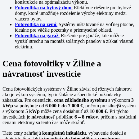
konštrukcie na optimalizáciu výkonu.
Fotovoltika na bytový dom
:
Efektívne riešenie pre bytové
domy, ktoré umožňuje rozdelenie výroby elektriny medzi
viacero bytov.
Fotovoltika na zemi
:
Systémy inštalované na voľnej ploche,
ideálne pre väčšie pozemky a priemyselné oblasti.
Fotovoltika na garáž
:
Riešenie pre garáže, kde môžete
využiť strechu na montáž solárnych panelov a získať vlastnú
elektrinu.
Cena fotovoltiky v Žiline a
návratnosť investície
Cena fotovoltických systémov v Žiline závisí od rôznych faktorov,
ako je výkon systému, typ inštalácie a špecifické požiadavky
zákazníka. Pre orientáciu,
cena základného systému
s výkonom
3
kWp
sa pohybuje od
6 000 € do 7 000 €
, pričom pre silnejší systém
s výkonom
5 kWp
môže cena dosiahnuť až
10 000 €
. Pri týchto
investíciách je
návratnosť
približne
6 – 8 rokov
, pričom s rastúcimi
cenami elektriny sa tento čas môže skrátiť.
Tieto ceny zahŕňajú
kompletnú inštaláciu
, vybavenie dotácií a
administratívu, takže
investícia do fotovoltiky sa postupne