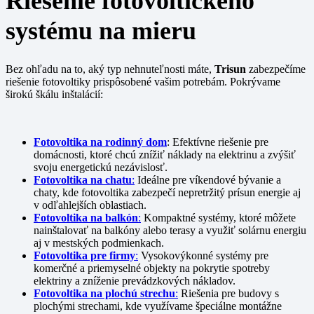
Riešenie fotovoltického
systému na mieru
Bez ohľadu na to, aký typ nehnuteľnosti máte,
Trisun
zabezpečíme
riešenie fotovoltiky prispôsobené vašim potrebám. Pokrývame
širokú škálu inštalácií:
Fotovoltika na rodinný dom
: Efektívne riešenie pre
domácnosti, ktoré chcú znížiť náklady na elektrinu a zvýšiť
svoju energetickú nezávislosť.
Fotovoltika na chatu
:
Ideálne pre víkendové bývanie a
chaty, kde fotovoltika zabezpečí nepretržitý prísun energie aj
v odľahlejších oblastiach.
Fotovoltika na balkón
:
Kompaktné systémy, ktoré môžete
nainštalovať na balkóny alebo terasy a využiť solárnu energiu
aj v mestských podmienkach.
Fotovoltika pre firmy
:
Vysokovýkonné systémy pre
komerčné a priemyselné objekty na pokrytie spotreby
elektriny a zníženie prevádzkových nákladov.
Fotovoltika na plochú strechu
:
Riešenia pre budovy s
plochými strechami, kde využívame špeciálne montážne