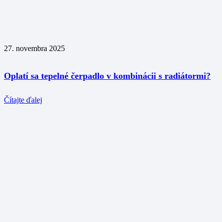
27. novembra 2025
Oplatí sa tepelné čerpadlo v kombinácii s radiátormi?
Čítajte ďalej