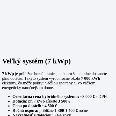
Veľký systém (7 kWp)
7 kWp
je približne horná hranica, na ktorú štandardne dostanete
plnú dotáciu. Takýto systém vyrobí ročne okolo
7 000 kWh
elektriny, čo môže pokryť väčšinu spotreby aj vo väčšom
energeticky náročnejšom dome.
Orientačná cena hybridného systému:
~
8 000 €
s DPH
Dotácia:
pri 7 kWp získate
3 500 €
Cena po dotácii:
~
4 500 €
Ročná úspora:
približne
1 300-1 400 €
ročne
Návratnosť s dotáciou:
~
3-4 roky