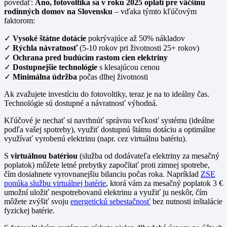
povedať:
Áno, fotovoltika sa v
roku 2025 oplatí pre väčšinu
rodinných domov na Slovensku
– vďaka týmto kľúčovým
faktorom:
✓
Vysoké štátne dotácie
pokrývajúce až 50% nákladov
✓
Rýchla návratnosť
(5-10 rokov pri životnosti 25+ rokov)
✓
Ochrana pred budúcim rastom cien elektriny
✓
Dostupnejšie technológie
s klesajúcou cenou
✓
Minimálna údržba
počas dlhej životnosti
Ak zvažujete investíciu do fotovoltiky, teraz je na to ideálny čas.
Technológie sú dostupné a návratnosť výhodná.
Kľúčové je nechať si navrhnúť správnu veľkosť systému (ideálne
podľa vašej spotreby), využiť dostupnú štátnu dotáciu a optimálne
využívať vyrobenú elektrinu (napr. cez virtuálnu batériu).
S
virtuálnou batériou
(služba od dodávateľa elektriny za mesačný
poplatok) môžete letné prebytky započítať proti zimnej spotrebe,
čím dosiahnete vyrovnanejšiu bilanciu počas roka. Napríklad
ZSE
ponúka službu virtuálnej batérie
, ktorá vám za mesačný poplatok 3 €
umožní uložiť nespotrebovanú elektrinu a využiť ju neskôr, čím
môžete zvýšiť svoju
energetickú sebestačnosť
bez nutnosti inštalácie
fyzickej batérie.