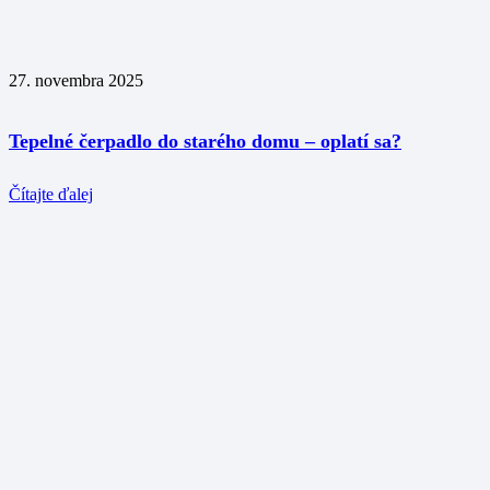
27. novembra 2025
Tepelné čerpadlo do starého domu – oplatí sa?
Čítajte ďalej