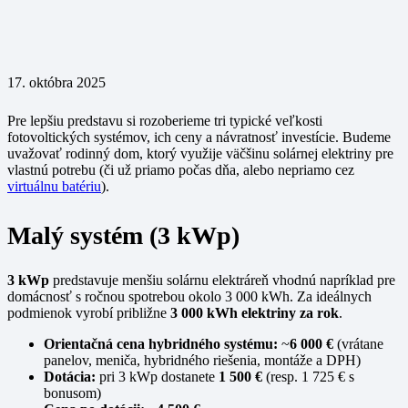
17. októbra 2025
Pre lepšiu predstavu si rozoberieme tri typické veľkosti
fotovoltických systémov, ich ceny a návratnosť investície. Budeme
uvažovať rodinný dom, ktorý využije väčšinu solárnej elektriny pre
vlastnú potrebu (či už priamo počas dňa, alebo nepriamo cez
virtuálnu batériu
).
Malý systém (3 kWp)
3 kWp
predstavuje menšiu solárnu elektráreň vhodnú napríklad pre
domácnosť s ročnou spotrebou okolo 3 000 kWh. Za ideálnych
podmienok vyrobí približne
3 000 kWh elektriny za rok
.
Orientačná cena hybridného systému:
~
6 000 €
(vrátane
panelov, meniča, hybridného riešenia, montáže a DPH)
Dotácia:
pri 3 kWp dostanete
1 500 €
(resp. 1 725 € s
bonusom)