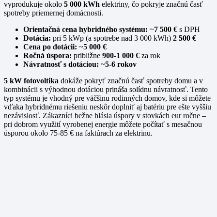
vyprodukuje okolo
5 000 kWh
elektriny, čo pokryje značnú časť
spotreby priemernej domácnosti.
Orientačná cena hybridného systému:
~
7 500 €
s DPH
Dotácia:
pri 5 kWp (a spotrebe nad 3 000 kWh)
2 500 €
Cena po dotácii:
~
5 000 €
Ročná úspora:
približne
900-1 000 €
za rok
Návratnosť s dotáciou:
~
5-6 rokov
5 kW fotovoltika
dokáže pokryť značnú časť spotreby domu a v
kombinácii s výhodnou dotáciou prináša solídnu návratnosť. Tento
typ systému je vhodný pre väčšinu rodinných domov, kde si môžete
vďaka hybridnému riešeniu neskôr doplniť aj batériu pre ešte vyššiu
nezávislosť. Zákazníci bežne hlásia úspory v stovkách eur ročne –
pri dobrom využití vyrobenej energie môžete počítať s mesačnou
úsporou okolo 75-85 € na faktúrach za elektrinu.