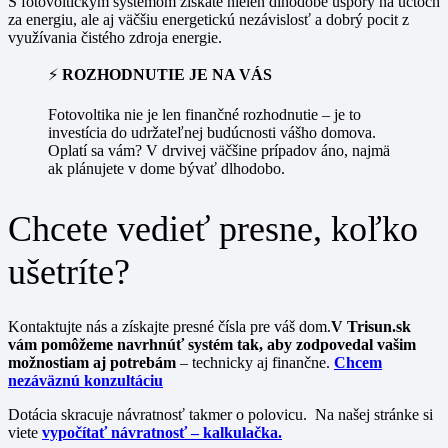
S fotovoltickým systémom získate nielen dlhodobé úspory na účtoch
za energiu, ale aj väčšiu energetickú nezávislosť a dobrý pocit z
využívania čistého zdroja energie.
⚡
ROZHODNUTIE JE NA VÁS
Fotovoltika nie je len finančné rozhodnutie – je to
investícia do udržateľnej budúcnosti vášho domova.
Oplatí sa vám? V drvivej väčšine prípadov áno, najmä
ak plánujete v dome bývať dlhodobo.
Chcete vedieť presne, koľko
ušetríte?
Kontaktujte nás a získajte presné čísla pre váš dom.
V Trisun.sk
vám pomôžeme navrhnúť systém tak, aby zodpovedal vašim
možnostiam aj potrebám
– technicky aj finančne.
Chcem
nezáväznú konzultáciu
Dotácia skracuje návratnosť takmer o polovicu. Na našej stránke si
viete
vypočítať návratnosť – kalkulačka.