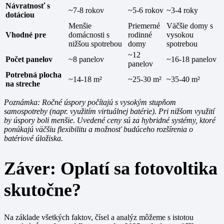
Návratnosť s
~7-8 rokov
~5-6 rokov
~3-4 roky
dotáciou
Menšie
Priemerné
Väčšie domy s
Vhodné pre
domácnosti s
rodinné
vysokou
nižšou spotrebou
domy
spotrebou
~12
Počet panelov
~8 panelov
~16-18 panelov
panelov
Potrebná plocha
~14-18 m²
~25-30 m²
~35-40 m²
na streche
Poznámka: Ročné úspory počítajú s vysokým stupňom
samospotreby (napr. využitím virtuálnej batérie). Pri nižšom využití
by úspory boli menšie. Uvedené ceny sú za hybridné systémy, ktoré
ponúkajú väčšiu flexibilitu a možnosť budúceho rozšírenia o
batériové úložiska.
Záver: Oplatí sa fotovoltika
skutočne?
Na základe všetkých faktov, čísel a analýz môžeme s istotou