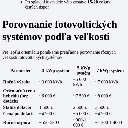
Po splatení investície vám zostáva
15-20 rokov
čistých úspor
Porovnanie fotovoltických
systémov podľa veľkosti
Pre lepšiu orientáciu ponúkame prehľadné porovnanie rôznych
veľkostí fotovoltických systémov:
5 kWp
Parameter
3 kWp systém
7 kWp systém
systém
~5 000
Ročná výroba
~3 000 kWh
~7 000 kWh
kWh
Orientačná cena
hybridu (bez
~6 000 €
~7 500 €
~8 000 €
dotácie)
Štátna dotácia
1 500 €
2 500 €
3 500 €
Cena po dotácii
~4 500 €
~5 000 €
~4 500 €
~900-1
Ročná úspora
~550-580 €
~1 300-1 400 €
000 €