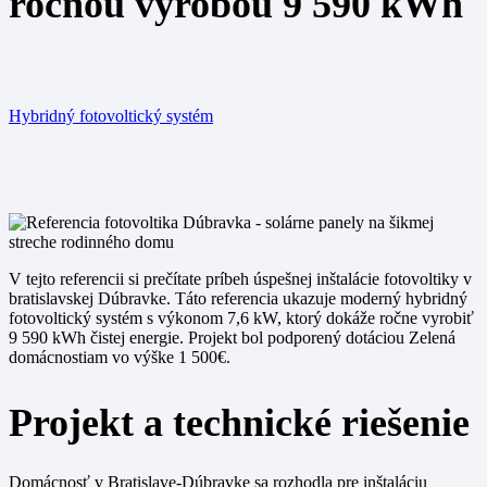
ročnou výrobou 9 590 kWh
Hybridný fotovoltický systém
V tejto referencii si prečítate príbeh úspešnej inštalácie fotovoltiky v
bratislavskej Dúbravke. Táto referencia ukazuje moderný hybridný
fotovoltický systém s výkonom 7,6 kW, ktorý dokáže ročne vyrobiť
9 590 kWh čistej energie. Projekt bol podporený dotáciou Zelená
domácnostiam vo výške 1 500€.
Projekt a technické riešenie
Domácnosť v Bratislave-Dúbravke sa rozhodla pre inštaláciu