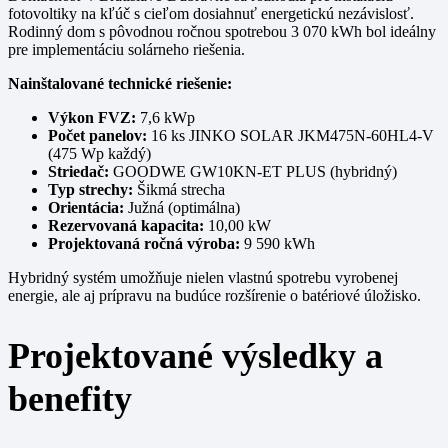
fotovoltiky na kľúč s cieľom dosiahnuť energetickú nezávislosť.
Rodinný dom s pôvodnou ročnou spotrebou 3 070 kWh bol ideálny
pre implementáciu solárneho riešenia.
Nainštalované technické riešenie:
Výkon FVZ:
7,6 kWp
Počet panelov:
16 ks JINKO SOLAR JKM475N-60HL4-V
(475 Wp každý)
Striedač:
GOODWE GW10KN-ET PLUS (hybridný)
Typ strechy:
Šikmá strecha
Orientácia:
Južná (optimálna)
Rezervovaná kapacita:
10,00 kW
Projektovaná ročná výroba:
9 590 kWh
Hybridný systém umožňuje nielen vlastnú spotrebu vyrobenej
energie, ale aj prípravu na budúce rozšírenie o batériové úložisko.
Projektované výsledky a
benefity