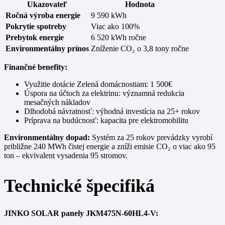
Ukazovateľ
Hodnota
Ročná výroba energie
9 590 kWh
Pokrytie spotreby
Viac ako 100%
Prebytok energie
6 520 kWh ročne
Environmentálny prínos
Zníženie CO₂ o 3,8 tony ročne
Finančné benefity:
Využitie dotácie Zelená domácnostiam: 1 500€
Úspora na účtoch za elektrinu: významná redukcia
mesačných nákladov
Dlhodobá návratnosť: výhodná investícia na 25+ rokov
Príprava na budúcnosť: kapacita pre elektromobilitu
Environmentálny dopad:
Systém za 25 rokov prevádzky vyrobí
približne 240 MWh čistej energie a zníži emisie CO₂ o viac ako 95
ton – ekvivalent vysadenia 95 stromov.
Technické špecifiká
JINKO SOLAR panely JKM475N-60HL4-V: