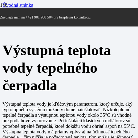
Úvodná stránka
V
Výstupná teplota vody tepelného čerpadla
Zavolajte nám na +421 901 900 504 pre bezplatnú konzultáciu.
Výstupná teplota
vody tepelného
čerpadla
Výstupná teplota vody je kľúčovým parametrom, ktorý určuje, aký
typ otopného systému možno v dome nainštalovať. Nízkoteplotné
tepelné čerpadlá s výstupnou teplotou vody okolo 35°C sú vhodné
pre podlahové vykurovanie. Pri inštalácii klasických radiátorov sú
potrebné tepelné čerpadlá, ktoré dokážu vodu ohriať aspoň na 55°C.
Výstupná teplota vody má priamy vplyv aj na účinnosť tepelného
čerpadla – čím nižšia je požadovaná teplota, tým vyššia je účinnosť