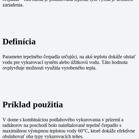
zariadenia.
Definícia
Parameter tepelného čerpadla určujúci, na akú teplotu dokáže ohriať
vodu pre vykurovací systém alebo úžitkovú vodu. Táto hodnota
ovplyvňuje možnosti využitia vyrobeného tepla.
Príklad použitia
V dome s kombináciou podlahového vykurovania v prízemí a
radiátorov na poschodí bolo nainštalované tepelné čerpadlo s
maximálnou výstupnou teplotou vody 60°C, ktoré dokáže efektívne
obsluhovať oba typy vykurovacích telies.