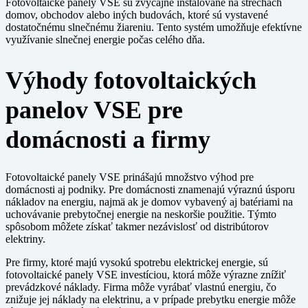
Fotovoltaické panely VSE sú zvyčajne inštalované na strechách
domov, obchodov alebo iných budovách, ktoré sú vystavené
dostatočnému slnečnému žiareniu. Tento systém umožňuje efektívne
využívanie slnečnej energie počas celého dňa.
Výhody fotovoltaických
panelov VSE pre
domácnosti a firmy
Fotovoltaické panely VSE prinášajú množstvo výhod pre
domácnosti aj podniky. Pre domácnosti znamenajú výraznú úsporu
nákladov na energiu, najmä ak je domov vybavený aj batériami na
uchovávanie prebytočnej energie na neskoršie použitie. Týmto
spôsobom môžete získať takmer nezávislosť od distribútorov
elektriny.
Pre firmy, ktoré majú vysokú spotrebu elektrickej energie, sú
fotovoltaické panely VSE investíciou, ktorá môže výrazne znížiť
prevádzkové náklady. Firma môže vyrábať vlastnú energiu, čo
znižuje jej náklady na elektrinu, a v prípade prebytku energie môže