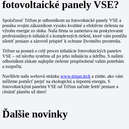
fotovoltaické panely VSE?
Spoločnosť TriSun je odborníkom na fotovoltaické panely VSE a
ponúka svojim zákazníkom vysoko kvalitné a efektívne riešenia na
výrobu energie zo slnka. Naša firma sa zameriava na poskytovanie
profesionálnych inštalácií a komplexných riešení, ktoré vám pomôžu
ušetriť peniaze a zároveň prispieť k ochrane životného prostredia.
TriSun sa postará o celý proces inštalácie fotovoltaických panelov
VSE – od návrhu systému až po jeho inštaláciu a údržbu. S našimi
odborníkmi získate najlepšie riešenie prispôsobené vašim potrebám
a rozpočtu.
Navštívte našu webovú stránku
www.trisun.tech
a zistite, ako vám
môžeme pomôcť prejsť na ekologickú a úspornú energiu. S
fotovoltaickými panelmi VSE od TriSun začnite šetriť peniaze a
chrániť planétu už dnes!
Ďalšie novinky