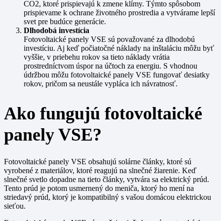
CO2, ktoré prispievajú k zmene klímy. Týmto spôsobom
prispievame k ochrane životného prostredia a vytvárame lepší
svet pre budúce generácie.
Dlhodobá investícia
Fotovoltaické panely VSE sú považované za dlhodobú
investíciu. Aj keď počiatočné náklady na inštaláciu môžu byť
vyššie, v priebehu rokov sa tieto náklady vrátia
prostredníctvom úspor na účtoch za energiu. S vhodnou
údržbou môžu fotovoltaické panely VSE fungovať desiatky
rokov, pričom sa neustále vypláca ich návratnosť.
Ako fungujú fotovoltaické
panely VSE?
Fotovoltaické panely VSE obsahujú solárne články, ktoré sú
vyrobené z materiálov, ktoré reagujú na slnečné žiarenie. Keď
slnečné svetlo dopadne na tieto články, vytvára sa elektrický prúd.
Tento prúd je potom usmernený do meniča, ktorý ho mení na
striedavý prúd, ktorý je kompatibilný s vašou domácou elektrickou
sieťou.