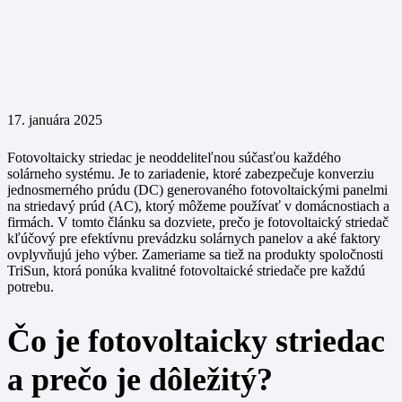
17. januára 2025
Fotovoltaicky striedac je neoddeliteľnou súčasťou každého
solárneho systému. Je to zariadenie, ktoré zabezpečuje konverziu
jednosmerného prúdu (DC) generovaného fotovoltaickými panelmi
na striedavý prúd (AC), ktorý môžeme používať v domácnostiach a
firmách. V tomto článku sa dozviete, prečo je fotovoltaický striedač
kľúčový pre efektívnu prevádzku solárnych panelov a aké faktory
ovplyvňujú jeho výber. Zameriame sa tiež na produkty spoločnosti
TriSun, ktorá ponúka kvalitné fotovoltaické striedače pre každú
potrebu.
Čo je fotovoltaicky striedac
a prečo je dôležitý?