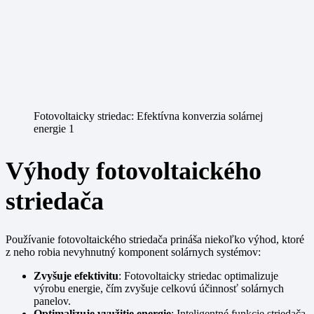
Fotovoltaicky striedac: Efektívna konverzia solárnej
energie 1
Výhody fotovoltaického
striedača
Používanie fotovoltaického striedača prináša niekoľko výhod, ktoré
z neho robia nevyhnutný komponent solárnych systémov:
Zvyšuje efektivitu
: Fotovoltaicky striedac optimalizuje
výrobu energie, čím zvyšuje celkovú účinnosť solárnych
panelov.
Optimalizuje využitie energie
: Inteligentné funkcie striedača