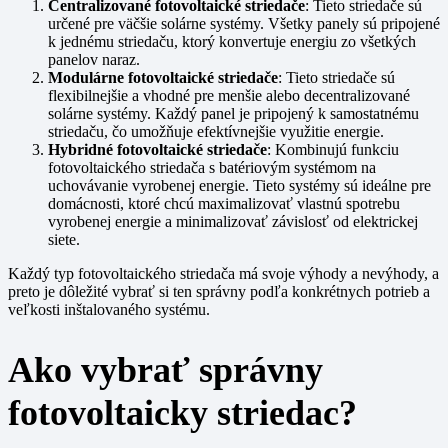
Centralizované fotovoltaické striedače
: Tieto striedače sú
určené pre väčšie solárne systémy. Všetky panely sú pripojené
k jednému striedaču, ktorý konvertuje energiu zo všetkých
panelov naraz.
Modulárne fotovoltaické striedače
: Tieto striedače sú
flexibilnejšie a vhodné pre menšie alebo decentralizované
solárne systémy. Každý panel je pripojený k samostatnému
striedaču, čo umožňuje efektívnejšie využitie energie.
Hybridné fotovoltaické striedače
: Kombinujú funkciu
fotovoltaického striedača s batériovým systémom na
uchovávanie vyrobenej energie. Tieto systémy sú ideálne pre
domácnosti, ktoré chcú maximalizovať vlastnú spotrebu
vyrobenej energie a minimalizovať závislosť od elektrickej
siete.
Každý typ fotovoltaického striedača má svoje výhody a nevýhody, a
preto je dôležité vybrať si ten správny podľa konkrétnych potrieb a
veľkosti inštalovaného systému.
Ako vybrať správny
fotovoltaicky striedac?