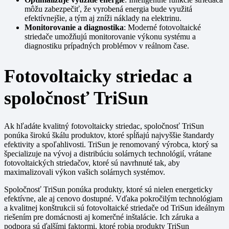
môžu zabezpečiť, že vyrobená energia bude využitá
efektívnejšie, a tým aj zníži náklady na elektrinu.
Monitorovanie a diagnostika
: Moderné fotovoltaické
striedače umožňujú monitorovanie výkonu systému a
diagnostiku prípadných problémov v reálnom čase.
Fotovoltaicky striedac a
spoločnosť TriSun
Ak hľadáte kvalitný fotovoltaicky striedac, spoločnosť TriSun
ponúka širokú škálu produktov, ktoré spĺňajú najvyššie štandardy
efektivity a spoľahlivosti. TriSun je renomovaný výrobca, ktorý sa
špecializuje na vývoj a distribúciu solárnych technológií, vrátane
fotovoltaických striedačov, ktoré sú navrhnuté tak, aby
maximalizovali výkon vašich solárnych systémov.
Spoločnosť TriSun ponúka produkty, ktoré sú nielen energeticky
efektívne, ale aj cenovo dostupné. Vďaka pokročilým technológiam
a kvalitnej konštrukcii sú fotovoltaické striedače od TriSun ideálnym
riešením pre domácnosti aj komerčné inštalácie. Ich záruka a
podpora sú ďalšími faktormi, ktoré robia produkty TriSun