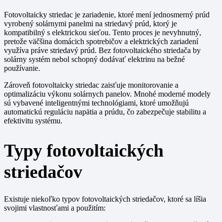
Fotovoltaicky striedac je zariadenie, ktoré mení jednosmerný prúd
vyrobený solárnymi panelmi na striedavý prúd, ktorý je
kompatibilný s elektrickou sieťou. Tento proces je nevyhnutný,
pretože väčšina domácich spotrebičov a elektrických zariadení
využíva práve striedavý prúd. Bez fotovoltaického striedača by
solárny systém nebol schopný dodávať elektrinu na bežné
používanie.
Zároveň fotovoltaicky striedac zaisťuje monitorovanie a
optimalizáciu výkonu solárnych panelov. Mnohé moderné modely
sú vybavené inteligentnými technológiami, ktoré umožňujú
automatickú reguláciu napätia a prúdu, čo zabezpečuje stabilitu a
efektivitu systému.
Typy fotovoltaických
striedačov
Existuje niekoľko typov fotovoltaických striedačov, ktoré sa líšia
svojimi vlastnosťami a použitím: