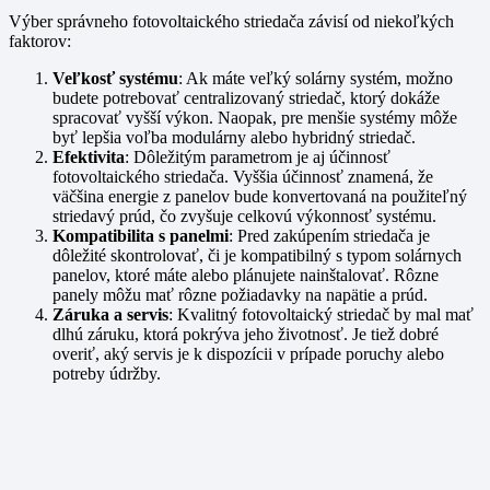
Výber správneho fotovoltaického striedača závisí od niekoľkých
faktorov:
Veľkosť systému
: Ak máte veľký solárny systém, možno
budete potrebovať centralizovaný striedač, ktorý dokáže
spracovať vyšší výkon. Naopak, pre menšie systémy môže
byť lepšia voľba modulárny alebo hybridný striedač.
Efektivita
: Dôležitým parametrom je aj účinnosť
fotovoltaického striedača. Vyššia účinnosť znamená, že
väčšina energie z panelov bude konvertovaná na použiteľný
striedavý prúd, čo zvyšuje celkovú výkonnosť systému.
Kompatibilita s panelmi
: Pred zakúpením striedača je
dôležité skontrolovať, či je kompatibilný s typom solárnych
panelov, ktoré máte alebo plánujete nainštalovať. Rôzne
panely môžu mať rôzne požiadavky na napätie a prúd.
Záruka a servis
: Kvalitný fotovoltaický striedač by mal mať
dlhú záruku, ktorá pokrýva jeho životnosť. Je tiež dobré
overiť, aký servis je k dispozícii v prípade poruchy alebo
potreby údržby.