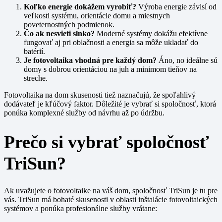
Koľko energie dokážem vyrobiť?
Výroba energie závisí od
veľkosti systému, orientácie domu a miestnych
poveternostných podmienok.
Čo ak nesvieti slnko?
Moderné systémy dokážu efektívne
fungovať aj pri oblačnosti a energia sa môže ukladať do
batérií.
Je fotovoltaika vhodná pre každý dom?
Áno, no ideálne sú
domy s dobrou orientáciou na juh a minimom tieňov na
streche.
Fotovoltaika na dom skusenosti tiež naznačujú, že spoľahlivý
dodávateľ je kľúčový faktor. Dôležité je vybrať si spoločnosť, ktorá
ponúka komplexné služby od návrhu až po údržbu.
Prečo si vybrať spoločnosť
TriSun?
Ak uvažujete o fotovoltaike na váš dom, spoločnosť TriSun je tu pre
vás. TriSun má bohaté skusenosti v oblasti inštalácie fotovoltaických
systémov a ponúka profesionálne služby vrátane: