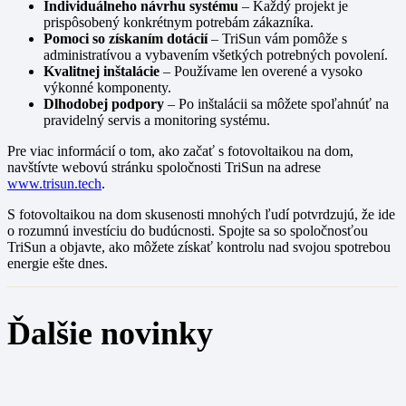
Individuálneho návrhu systému
– Každý projekt je
prispôsobený konkrétnym potrebám zákazníka.
Pomoci so získaním dotácií
– TriSun vám pomôže s
administratívou a vybavením všetkých potrebných povolení.
Kvalitnej inštalácie
– Používame len overené a vysoko
výkonné komponenty.
Dlhodobej podpory
– Po inštalácii sa môžete spoľahnúť na
pravidelný servis a monitoring systému.
Pre viac informácií o tom, ako začať s fotovoltaikou na dom,
navštívte webovú stránku spoločnosti TriSun na adrese
www.trisun.tech
.
S fotovoltaikou na dom skusenosti mnohých ľudí potvrdzujú, že ide
o rozumnú investíciu do budúcnosti. Spojte sa so spoločnosťou
TriSun a objavte, ako môžete získať kontrolu nad svojou spotrebou
energie ešte dnes.
Ďalšie novinky