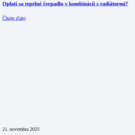
Oplatí sa tepelné čerpadlo v kombinácii s radiátormi?
Čítajte ďalej
21. novembra 2025