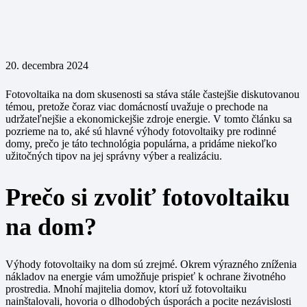
20. decembra 2024
Fotovoltaika na dom skusenosti sa stáva stále častejšie diskutovanou
témou, pretože čoraz viac domácností uvažuje o prechode na
udržateľnejšie a ekonomickejšie zdroje energie. V tomto článku sa
pozrieme na to, aké sú hlavné výhody fotovoltaiky pre rodinné
domy, prečo je táto technológia populárna, a pridáme niekoľko
užitočných tipov na jej správny výber a realizáciu.
Prečo si zvoliť fotovoltaiku
na dom?
Výhody fotovoltaiky na dom sú zrejmé. Okrem výrazného zníženia
nákladov na energie vám umožňuje prispieť k ochrane životného
prostredia. Mnohí majitelia domov, ktorí už fotovoltaiku
nainštalovali, hovoria o dlhodobých úsporách a pocite nezávislosti