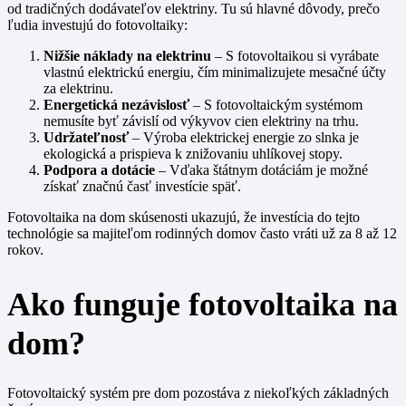
od tradičných dodávateľov elektriny. Tu sú hlavné dôvody, prečo
ľudia investujú do fotovoltaiky:
Nižšie náklady na elektrinu
– S fotovoltaikou si vyrábate
vlastnú elektrickú energiu, čím minimalizujete mesačné účty
za elektrinu.
Energetická nezávislosť
– S fotovoltaickým systémom
nemusíte byť závislí od výkyvov cien elektriny na trhu.
Udržateľnosť
– Výroba elektrickej energie zo slnka je
ekologická a prispieva k znižovaniu uhlíkovej stopy.
Podpora a dotácie
– Vďaka štátnym dotáciám je možné
získať značnú časť investície späť.
Fotovoltaika na dom skúsenosti ukazujú, že investícia do tejto
technológie sa majiteľom rodinných domov často vráti už za 8 až 12
rokov.
Ako funguje fotovoltaika na
dom?
Fotovoltaický systém pre dom pozostáva z niekoľkých základných