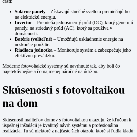
častí:
Solárne panely
– Získavajú slnečné svetlo a premieňajú ho
na elektrickú energiu.
Invertor
– Premieňa jednosmerný prúd (DC), ktorý generujú
panely, na striedavý prúd (AC), ktorý sa používa v
domácnosti.
Batérie (voliteľné)
– Umožňujú uskladnenie energie na
neskoršie použitie.
Riadiaca jednotka
– Monitoruje systém a zabezpečuje jeho
efektívnu prevádzku.
Moderné fotovoltaické systémy sú navrhnuté tak, aby boli čo
najefektívnejšie a čo najmenej náročné na údržbu.
Skúsenosti s fotovoltaikou
na dom
Skúsenosti majiteľov domov s fotovoltaikou ukazujú, že kľúčom k
úspešnej inštalácii je kvalitný návrh systému a profesionálna
realizácia. Tu sú niektoré z najčastejších otázok, ktoré si ľudia kladú: