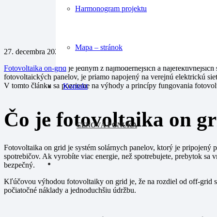
Harmonogram projektu
Mapa – stránok
27. decembra 2024
Fotovoltaika on-grid
je jedným z najmodernejších a najefektívnejších 
fotovoltaických panelov, je priamo napojený na verejnú elektrickú sie
V tomto článku sa pozrieme na výhody a princípy fungovania fotovoltai
Kontakt
Čo je fotovoltaika on g
CENOVÁ PONUKA
Fotovoltaika on grid je systém solárnych panelov, ktorý je pripojený 
spotrebičov. Ak vyrobíte viac energie, než spotrebujete, prebytok sa 
bezpečný.
Kľúčovou výhodou fotovoltaiky on grid je, že na rozdiel od off-grid 
počiatočné náklady a jednoduchšiu údržbu.