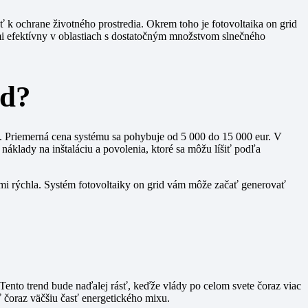
eť k ochrane životného prostredia. Okrem toho je fotovoltaika on grid
mi efektívny v oblastiach s dostatočným množstvom slnečného
id?
v. Priemerná cena systému sa pohybuje od 5 000 do 15 000 eur. V
náklady na inštaláciu a povolenia, ktoré sa môžu líšiť podľa
i rýchla. Systém fotovoltaiky on grid vám môže začať generovať
Tento trend bude naďalej rásť, keďže vlády po celom svete čoraz viac
ť čoraz väčšiu časť energetického mixu.