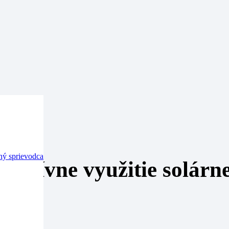
omácnosť
ný sprievodca
fektívne využitie solárne