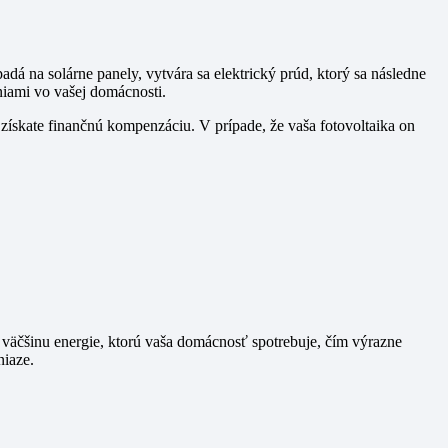
dá na solárne panely, vytvára sa elektrický prúd, ktorý sa následne
niami vo vašej domácnosti.
y získate finančnú kompenzáciu. V prípade, že vaša fotovoltaika on
ť väčšinu energie, ktorú vaša domácnosť spotrebuje, čím výrazne
niaze.