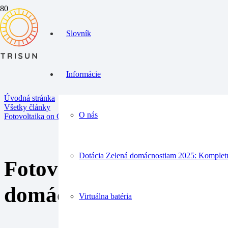
Slovník
Informácie
Úvodná stránka
Všetky články
O nás
Fotovoltaika on Grid: Efektívne využitie solárnej energie pre vašu d
Dotácia Zelená domácnostiam 2025: Komplet
Fotovoltaika on Grid: E
domácnosť
Virtuálna batéria