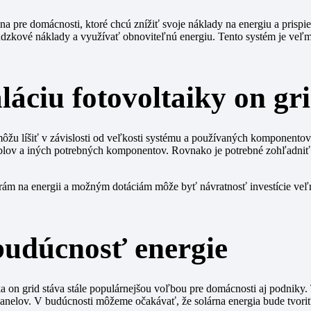
lna pre domácnosti, ktoré chcú znížiť svoje náklady na energiu a prispi
vádzkové náklady a využívať obnoviteľnú energiu. Tento systém je veľ
láciu fotovoltaiky on gr
 môžu líšiť v závislosti od veľkosti systému a používaných komponento
 káblov a iných potrebných komponentov. Rovnako je potrebné zohľadniť 
m na energii a možným dotáciám môže byť návratnosť investície veľm
 budúcnosť energie
 on grid stáva stále populárnejšou voľbou pre domácnosti aj podniky. 
 panelov. V budúcnosti môžeme očakávať, že solárna energia bude tvori