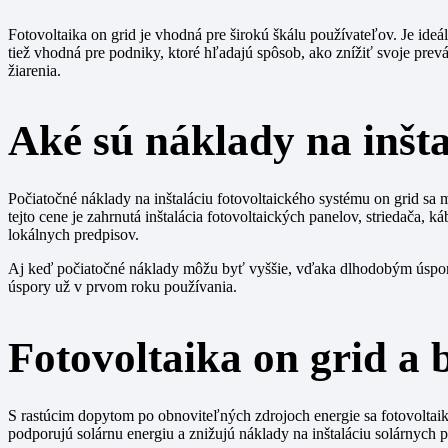
Fotovoltaika on grid je vhodná pre širokú škálu používateľov. Je ideá
tiež vhodná pre podniky, ktoré hľadajú spôsob, ako znížiť svoje pre
žiarenia.
Aké sú náklady na inšta
Počiatočné náklady na inštaláciu fotovoltaického systému on grid sa
tejto cene je zahrnutá inštalácia fotovoltaických panelov, striedača,
lokálnych predpisov.
Aj keď počiatočné náklady môžu byť vyššie, vďaka dlhodobým úsporá
úspory už v prvom roku používania.
Fotovoltaika on grid a
S rastúcim dopytom po obnoviteľných zdrojoch energie sa fotovoltaika
podporujú solárnu energiu a znižujú náklady na inštaláciu solárnych