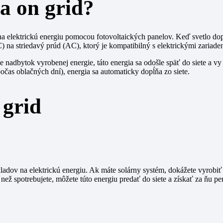
a on grid?
na elektrickú energiu pomocou fotovoltaických panelov. Keď svetlo dopa
 na striedavý prúd (AC), ktorý je kompatibilný s elektrickými zariade
áte nadbytok vyrobenej energie, táto energia sa odošle späť do siete a v
počas oblačných dní), energia sa automaticky dopĺňa zo siete.
 grid
kladov na elektrickú energiu. Ak máte solárny systém, dokážete vyrobi
 než spotrebujete, môžete túto energiu predať do siete a získať za ňu pe