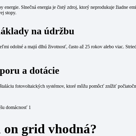
energie. Slnečná energia je čistý zdroj, ktorý neprodukuje žiadne emi
ej stopy.
 náklady na údržbu
veľmi odolné a majú dlhú životnosť, často až 25 rokov alebo viac. St
poru a dotácie
nštaláciu fotovoltaických systémov, ktoré môžu pomôcť znížiť počiatoč
vašu domácnosť 1
a on grid vhodná?