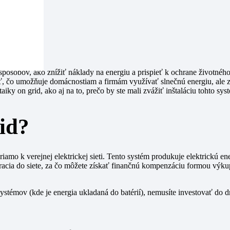
spôsobov, ako znížiť náklady na energiu a prispieť k ochrane životnéh
ť, čo umožňuje domácnostiam a firmám využívať slnečnú energiu, ale záro
ky on grid, ako aj na to, prečo by ste mali zvážiť inštaláciu tohto sy
rid?
priamo k verejnej elektrickej sieti. Tento systém produkuje elektrickú 
vracia do siete, za čo môžete získať finančnú kompenzáciu formou výkup
systémov (kde je energia ukladaná do batérií), nemusíte investovať do 