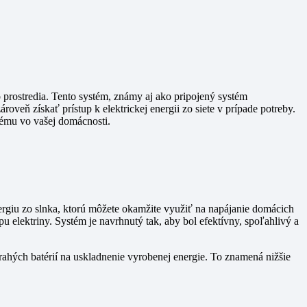
o prostredia. Tento systém, známy aj ako pripojený systém
veň získať prístup k elektrickej energii zo siete v prípade potreby.
stému vo vašej domácnosti.
energiu zo slnka, ktorú môžete okamžite využiť na napájanie domácich
u elektriny. Systém je navrhnutý tak, aby bol efektívny, spoľahlivý a
drahých batérií na uskladnenie vyrobenej energie. To znamená nižšie